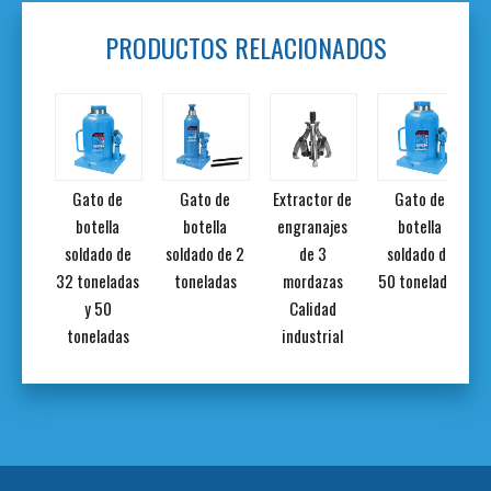
PRODUCTOS RELACIONADOS
os
Gato de
Gato de
Extractor de
Gato de
icos
botella
botella
engranajes
botella
tilla
soldado de
soldado de 2
de 3
soldado de
32 toneladas
toneladas
mordazas
50 toneladas
y 50
Calidad
toneladas
industrial