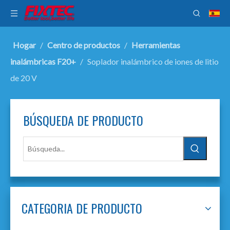
Hogar
/
Centro de productos
/
Herramientas
inalámbricas F20+
/
Soplador inalámbrico de iones de litio
de 20 V
BÚSQUEDA DE PRODUCTO
CATEGORIA DE PRODUCTO