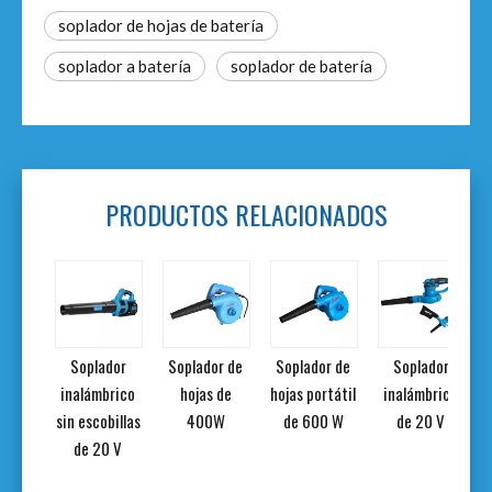
soplador de hojas de batería
soplador a batería
soplador de batería
PRODUCTOS RELACIONADOS
dor
Soplador
Soplador de
Soplador de
Soplador
brico
inalámbrico
hojas de
hojas portátil
inalámbrico
billas
sin escobillas
400W
de 600 W
de 20 V
s
0 V
de 20 V