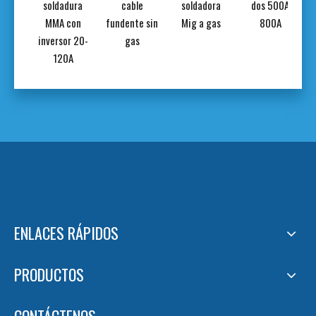
con
soldadura
cable
soldadora
dos 500A
r 20-
MMA con
fundente sin
Mig a gas
800A
A
inversor 20-
gas
120A
ENLACES RÁPIDOS
PRODUCTOS