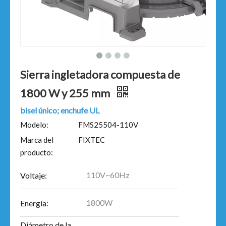
Sierra ingletadora compuesta de
1800 W y 255 mm
bisel único; enchufe UL
Modelo:
FMS25504-110V
Marca del
FIXTEC
producto:
110V~60Hz
Voltaje:
1800W
Energía:
Diámetro de la