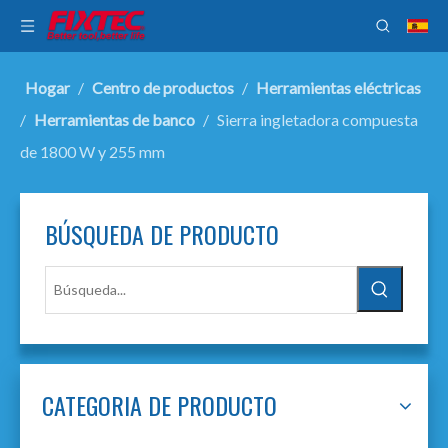
Hogar
/
Centro de productos
/
Herramientas eléctricas
/
Herramientas de banco
/
Sierra ingletadora compuesta
de 1800 W y 255 mm
BÚSQUEDA DE PRODUCTO
CATEGORIA DE PRODUCTO