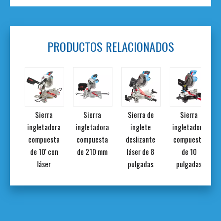
PRODUCTOS RELACIONADOS
ra
Sierra
Sierra
Sierra de
Sierra
adora
ingletadora
ingletadora
inglete
ingletadora
te de
compuesta
compuesta
deslizante
compuesta
gadas
de 10' con
de 210 mm
láser de 8
de 10
láser
pulgadas
pulgadas