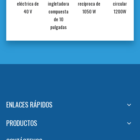
r de
eléctrica de
ingletadora
recíproca de
circular
a
40 V
compuesta
1050 W
1200W
de 10
pulgadas
ENLACES RÁPIDOS
PRODUCTOS