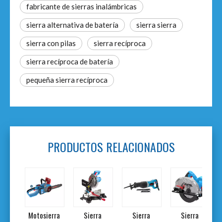
fabricante de sierras inalámbricas
sierra alternativa de batería
sierra sierra
sierra con pilas
sierra recíproca
sierra recíproca de batería
pequeña sierra recíproca
PRODUCTOS RELACIONADOS
ra
Motosierra
Sierra
Sierra
Sierra