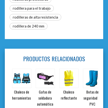
rodillera para el trabajo
rodilleras de alta resistencia
rodillera de 240 mm
PRODUCTOS RELACIONADOS
eco
Chaleco de
Gafas de
Chaleco
Botas de
tante
herramientas
soldadura
reflectante
seguridad de
t
nja
automática
PVC