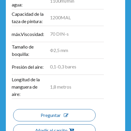
1100ml/min
agua:
Capacidad de la
1200MAL
taza de pintura:
70 DIN-s
máx.Viscosidad:
Tamaño de
Φ2,5 mm
boquilla:
0,1-0,3 bares
Presión del aire:
Longitud de la
1,8 metros
manguera de
aire:
Preguntar
Añadir al carrito