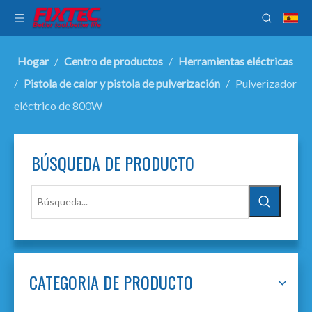
Hogar
/
Centro de productos
/
Herramientas eléctricas
/
Pistola de calor y pistola de pulverización
/
Pulverizador
eléctrico de 800W
BÚSQUEDA DE PRODUCTO
CATEGORIA DE PRODUCTO