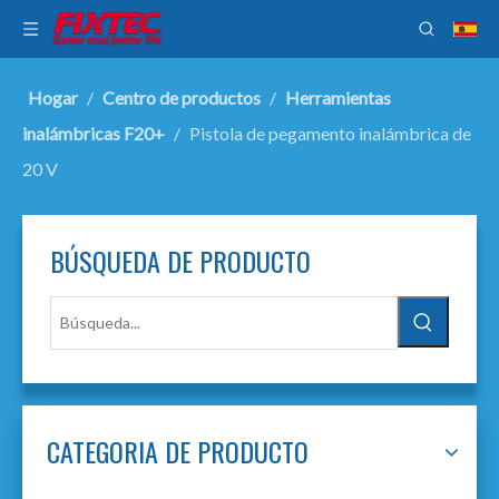
Hogar
/
Centro de productos
/
Herramientas
inalámbricas F20+
/
Pistola de pegamento inalámbrica de
20 V
BÚSQUEDA DE PRODUCTO
CATEGORIA DE PRODUCTO