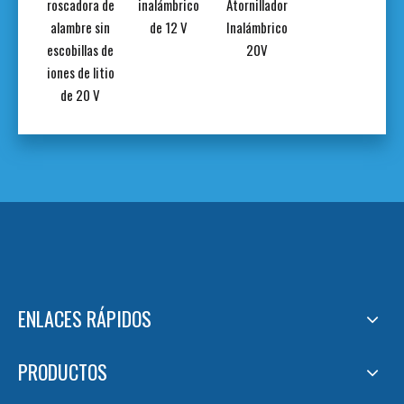
ico
roscadora de
inalámbrico
Atornillador
brico
alambre sin
de 12 V
Inalámbrico
 V
escobillas de
20V
iones de litio
de 20 V
ENLACES RÁPIDOS
PRODUCTOS