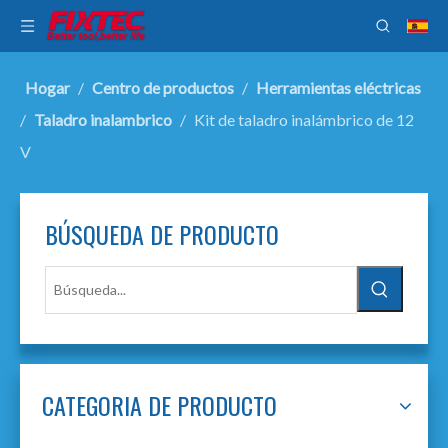
Hogar
/
Centro de productos
/
Herramientas eléctricas
/
Taladro inalambrico
/
Kit de taladro inalámbrico de 12
V
BÚSQUEDA DE PRODUCTO
CATEGORIA DE PRODUCTO