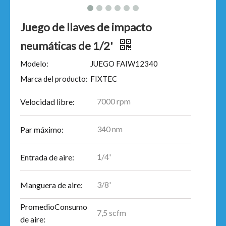
Juego de llaves de impacto
neumáticas de 1/2'
Modelo:
JUEGO FAIW12340
Marca del producto:
FIXTEC
7000 rpm
Velocidad libre:
340 nm
Par máximo:
1/4'
Entrada de aire:
3/8'
Manguera de aire:
PromedioConsumo
7,5 scfm
de aire: