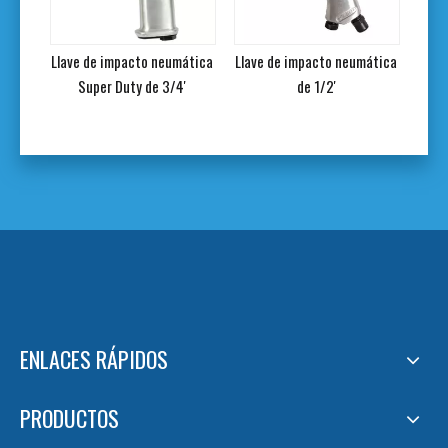
acto neumática
Llave de impacto neumática
Llave de impacto neumátic
ty de 3/4'
de 1/2'
de yunque extendida HD d
1'
ENLACES RÁPIDOS
PRODUCTOS