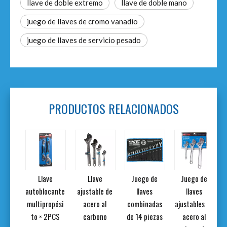
llave de doble extremo
llave de doble mano
juego de llaves de cromo vanadio
juego de llaves de servicio pesado
PRODUCTOS RELACIONADOS
 de
Llave
Llave
Juego de
Juego de
 de
autoblocante
ajustable de
llaves
llaves
ete
multipropósi
acero al
combinadas
ajustables de
adas
to × 2PCS
carbono
de 14 piezas
acero al