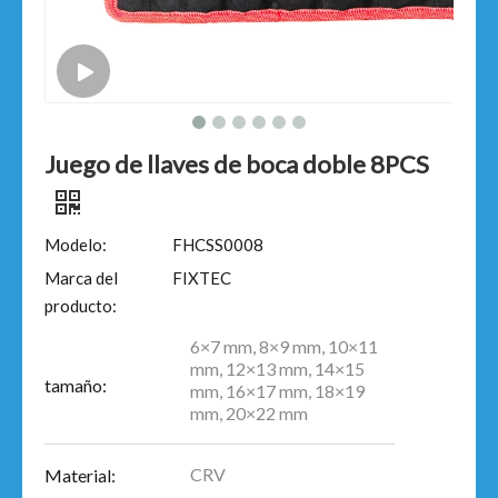
Juego de llaves de boca doble 8PCS
Modelo:
FHCSS0008
Marca del
FIXTEC
producto:
6×7 mm, 8×9 mm, 10×11
mm, 12×13 mm, 14×15
tamaño:
mm, 16×17 mm, 18×19
mm, 20×22 mm
CRV
Material: