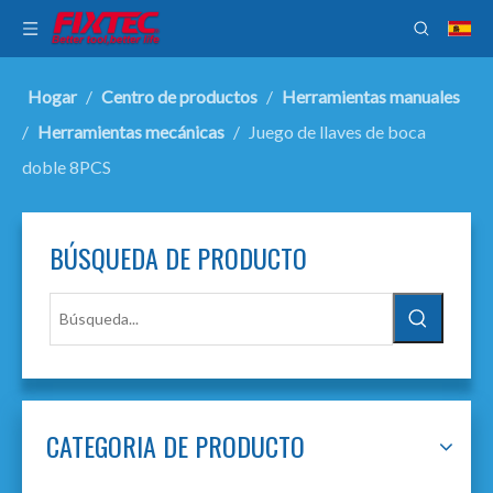
Hogar
/
Centro de productos
/
Herramientas manuales
/
Herramientas mecánicas
/
Juego de llaves de boca
doble 8PCS
BÚSQUEDA DE PRODUCTO
CATEGORIA DE PRODUCTO