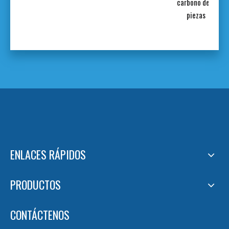
ezal
carbono de 3
e 7
piezas
as
ENLACES RÁPIDOS
PRODUCTOS
CONTÁCTENOS