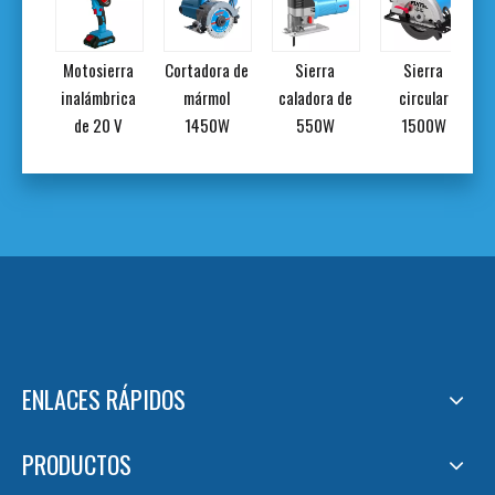
rra a
Motosierra
Cortadora de
Sierra
Sierra
a de
inalámbrica
mármol
caladora de
circular
58 cc
de 20 V
1450W
550W
1500W
ENLACES RÁPIDOS
PRODUCTOS