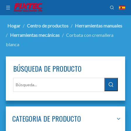
Hogar
/
Centro de productos
/
Herramientas manuales
/
Herramientas mecánicas
/
Corbata con cremallera
blanca
BÚSQUEDA DE PRODUCTO
CATEGORIA DE PRODUCTO