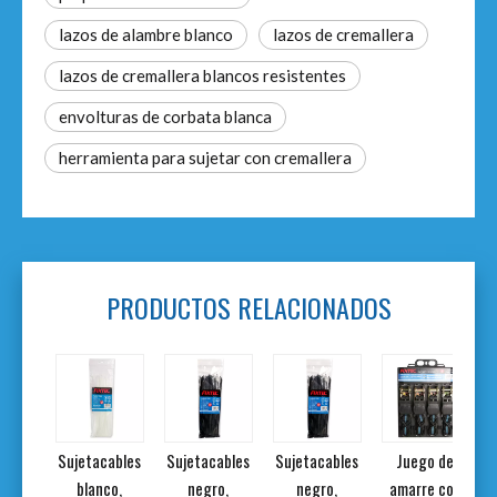
lazos de alambre blanco
lazos de cremallera
lazos de cremallera blancos resistentes
envolturas de corbata blanca
herramienta para sujetar con cremallera
PRODUCTOS RELACIONADOS
ables
Sujetacables
Sujetacables
Sujetacables
Juego de
o,
blanco,
negro,
negro,
amarre con