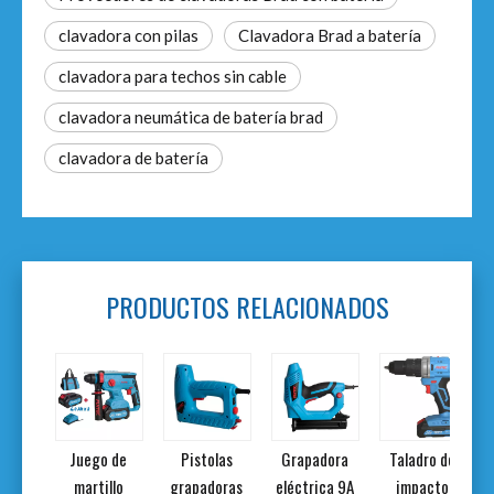
clavadora con pilas
Clavadora Brad a batería
clavadora para techos sin cable
clavadora neumática de batería brad
clavadora de batería
PRODUCTOS RELACIONADOS
ra de
Juego de
Pistolas
Grapadora
Taladro de
rad
martillo
grapadoras
eléctrica 9A
impacto