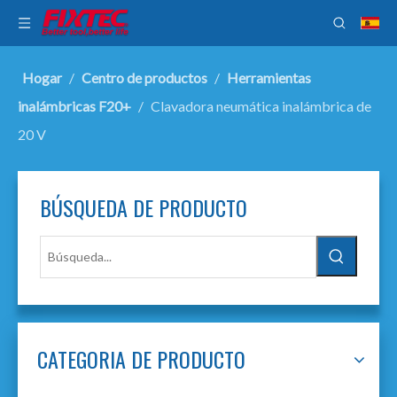
Hogar
/
Centro de productos
/
Herramientas
inalámbricas F20+
/
Clavadora neumática inalámbrica de
20 V
BÚSQUEDA DE PRODUCTO
CATEGORIA DE PRODUCTO