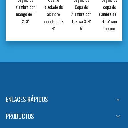
 de
alambre con
biselado de
Copa de
copa de
ico
mango de 1'
alambre
Alambre con
alambre de 3''
2'' 3''
ondulado de
Tuerca 3'' 4''
4'' 5'' con
4'
5''
tuerca
ENLACES RÁPIDOS
PRODUCTOS