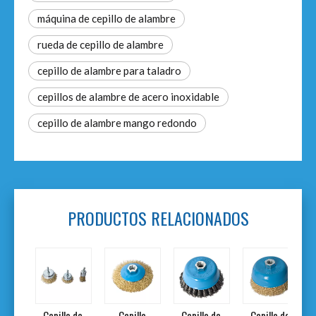
máquina de cepillo de alambre
rueda de cepillo de alambre
cepillo de alambre para taladro
cepillos de alambre de acero inoxidable
cepillo de alambre mango redondo
PRODUCTOS RELACIONADOS
o de
Cepillo de
Cepillo
Cepillo de
Cepillo de