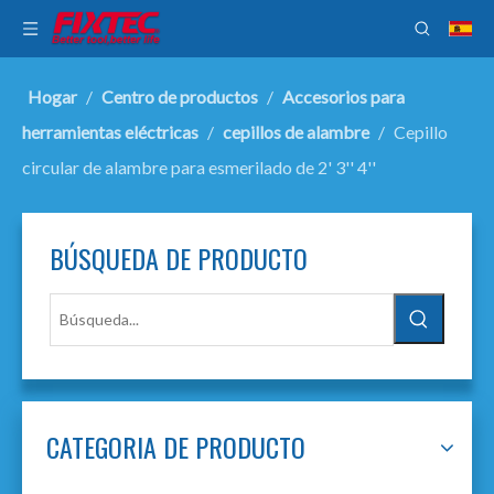
Hogar
/
Centro de productos
/
Accesorios para
herramientas eléctricas
/
cepillos de alambre
/
Cepillo
circular de alambre para esmerilado de 2' 3'' 4''
BÚSQUEDA DE PRODUCTO
CATEGORIA DE PRODUCTO