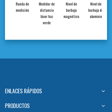
 de
Rueda de
Medidor de
Nivel de
Nivel de
n con
medición
distancia
burbuja
burbuja de
lla
láser haz
magnético
aluminio
al
verde
ENLACES RÁPIDOS
PRODUCTOS