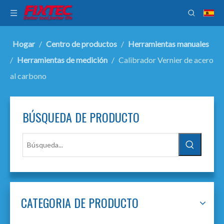
Hogar
/
Centro de productos
/
Herramientas manuales
/
Herramientas de medición
/
Calibrador Vernier de acero
al carbono
BÚSQUEDA DE PRODUCTO
CATEGORIA DE PRODUCTO