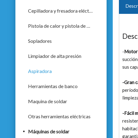
Descr
Cepilladora y fresadora eléctrica
Pistola de calor y pistola de pulverización
Desc
Sopladores
-
Motor 
Limpiador de alta presión
succión
sus cap
Aspiradora
-Gran c
Herramientas de banco
período
limpiez
Maquina de soldar
-Fácil 
Otras herramientas eléctricas
resiste
habitac
Máquinas de soldar
garanti