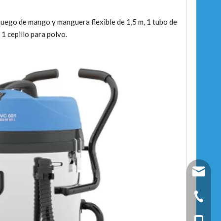
uego de mango y manguera flexible de 1,5 m, 1 tubo de
 1 cepillo para polvo.
fixtec@f
+86-25-
+86-13