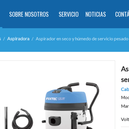
SOBRE NOSOTROS
SERVICIO
NOTICIAS
CONT
s
/
Aspiradora
/
Aspirador en seco y húmedo de servicio pesado 
As
se
Cab
Mod
Mar
Volt