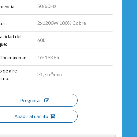
50/60Hz
cuencia:
2x1200W 100% Cobre
or:
acidad del
60L
que:
16-19KPa
ción máxima:
o de aire
≥1,7 m³/min
imo:
Preguntar
Añadir al carrito