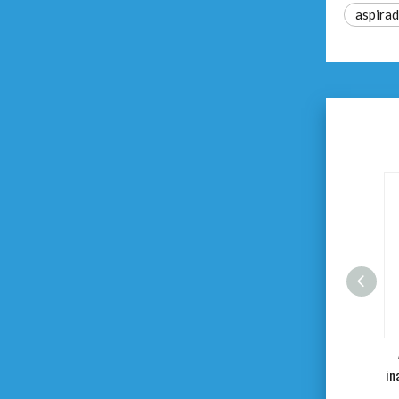
aspirad
Aspiradora en seco y húmedo de
1200 W
in