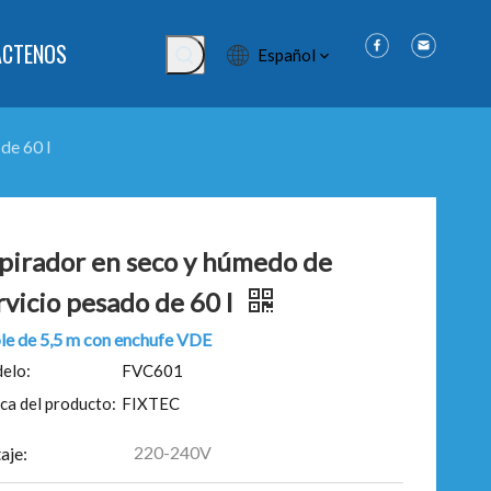
ÁCTENOS
Español
de 60 l
pirador en seco y húmedo de
rvicio pesado de 60 l
le de 5,5 m con enchufe VDE
elo:
FVC601
ca del producto:
FIXTEC
220-240V
aje: