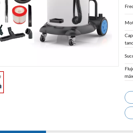
Fre
Mot
Cap
tan
Suc
Fluj
máx