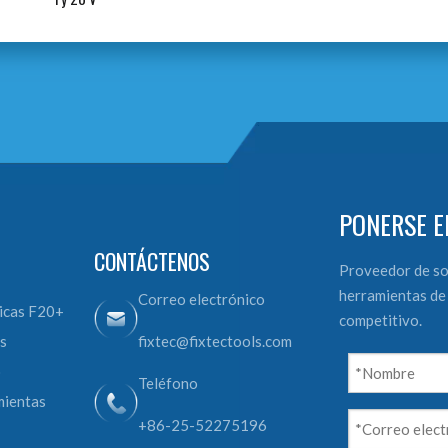
PONERSE E
CONTÁCTENOS
Proveedor de so
herramientas de 
Correo electrónico
icas F20+
competitivo.
s
fixtec@fixtectools.com
o
Teléfono
mientas
+86-25-52275196