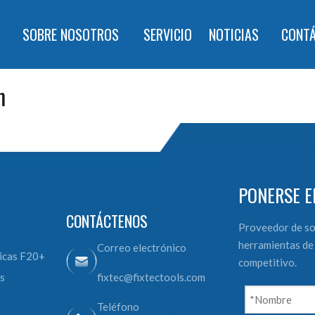
SOBRE NOSOTROS
SERVICIO
NOTICIAS
CONT
m
PONERSE E
CONTÁCTENOS
Proveedor de so
herramientas de 
Correo electrónico
icas F20+
competitivo.
s
fixtec@fixtectools.com
o
Teléfono