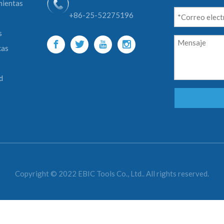
mientas
+86-25-52275196
s
cas
d
Copyright © 2022 EBIC Tools Co., Ltd.. All rights reserved.